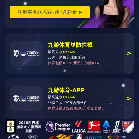
核心资源
新闻资讯与行业动态