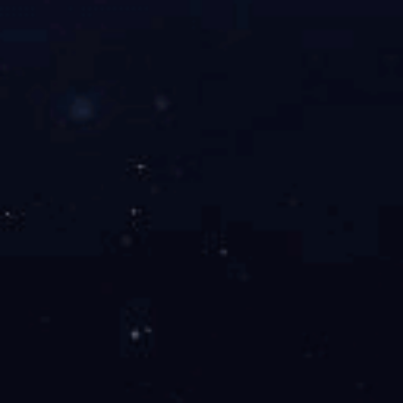
联系详情
服务专线：400-7010-358
hsbao@hsbao.com
吉林省长春市高新北区盛北大街3333号北湖科技园A区B21
栋
© Copyright 2018-2038 吉林中国体育竞猜网技术股份有限公
司
吉ICP备10001094号-1
POWERED BY
星宿科技
九游电子_九游(中国)
|
开云体育·开云官方网站
|
九游注册
|
九
游·体育（jiuyou.com）官方网站
|
米兰体育
|
米兰官方网页版
|
九游娱乐（JIUYOU）官方网站_9YOU GAME
|
安博官方网站_