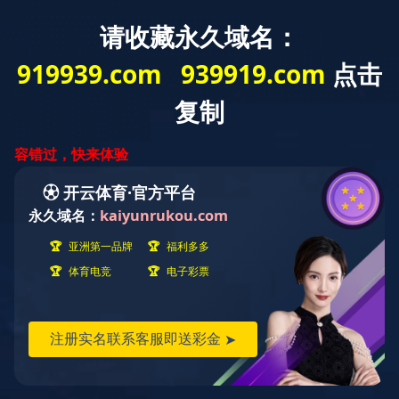
中国体育竞猜网
作为松子产业价值链的管理专家，专注松子产业23年，为全球松子
精深加工产业提供先进的技术、权威的标准、优质的产品、畅通的
渠道，以及行之有效的商业模式。