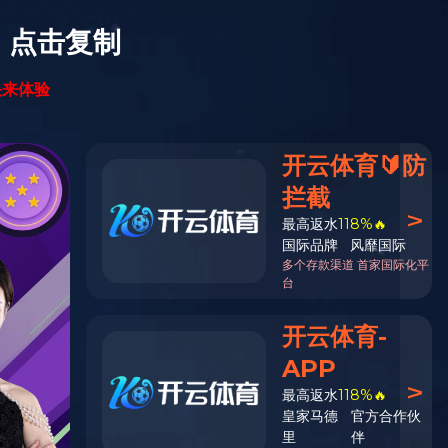
欢迎访问，吉林中国体育竞猜网技术股份有限公司
00-7010-358
长春市新区,
一~周五, 8:30 - 17:00
北湖科技园A区B-21栋
中国体育竞猜网服务
人才招聘