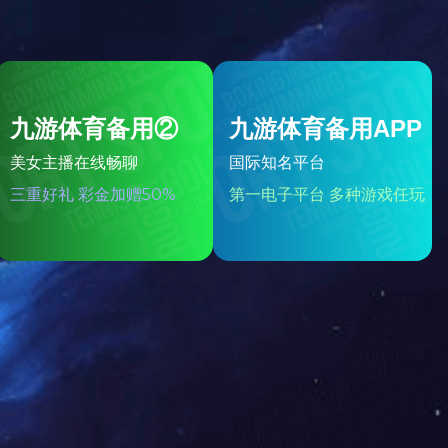
威的标准、优质的产品、畅通的渠道，以及行
投资者论坛