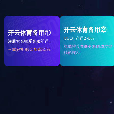
作为松子产业价值链的管理专家，专注松子产
之有效的商业模式。
品牌故事