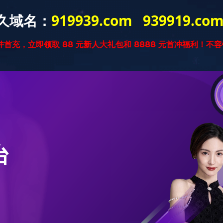
4
股票代码：
833281
周
网
产品展示
新闻资讯