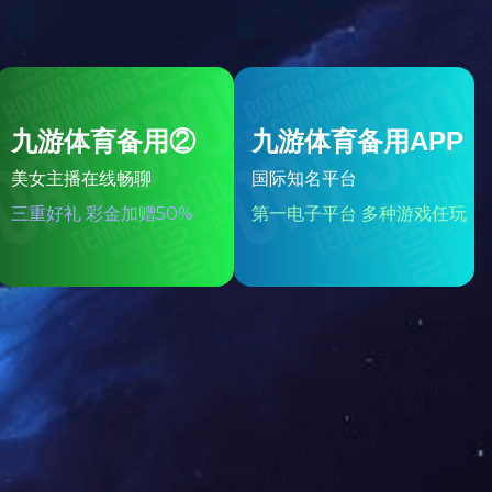
威的标准、优质的产品、畅通的渠道，以及行
投资者论坛