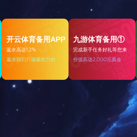
中国体育竞猜网
业23年，为全球松子精深加工产业提供先进的技术、权
核心资源
新闻资讯与行业动态