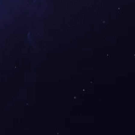
中国体育竞猜网
实用新型专利