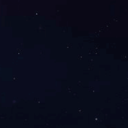
实用新型专利
实用新型专利
联系详情
服务专线：400-7010-358
hsbao@hsbao.com
吉林省长春市高新北区盛北大街3333号北湖科技
园A区B21栋