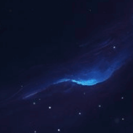
实用新型专利
中国体育竞猜